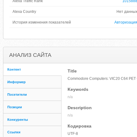
Alexa Traffic Rank
101588
Alexa Country
Нет данны
История изменения показателей
Авторизаци
АНАЛИЗ САЙТА
Контент
Title
Commodore Computers: VIC20 C64 PET C1
Информер
Keywords
Посетители
n/a
Позиции
Description
n/a
Конкуренты
Кодировка
Ссылки
UTF-8