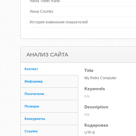
Alexa Traffic Rank
Alexa Country
История изменения показателей
АНАЛИЗ САЙТА
Контент
Title
My Retro Computer
Информер
Keywords
Посетители
n/a
Позиции
Description
n/a
Конкуренты
Кодировка
Ссылки
UTF-8