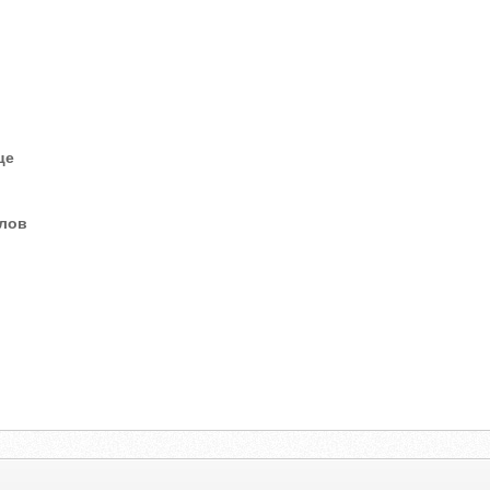
це
елов