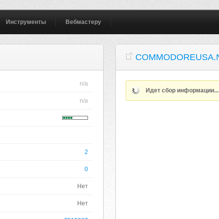
Инструменты
Вебмастеру
COMMODOREUSA.
n/a
Идет сбор информации..
n/a
2
0
Нет
Нет