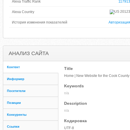
Alexa Traffic Rank
11791
2012
Alexa Country
История изменения показателей
Авторизаци
АНАЛИЗ САЙТА
Контент
Title
Home | New Website for the Cook County C
Информер
Keywords
Посетители
n/a
Позиции
Description
n/a
Конкуренты
Кодировка
Ссылки
UTF-8