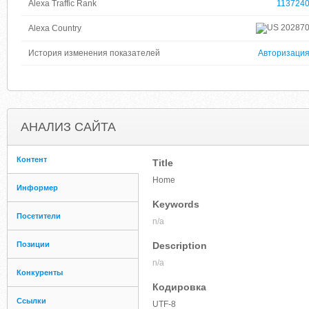
Alexa Traffic Rank
113724
20287
Alexa Country
История изменения показателей
Авторизаци
АНАЛИЗ САЙТА
Контент
Title
Home
Информер
Keywords
Посетители
n/a
Позиции
Description
n/a
Конкуренты
Кодировка
Ссылки
UTF-8