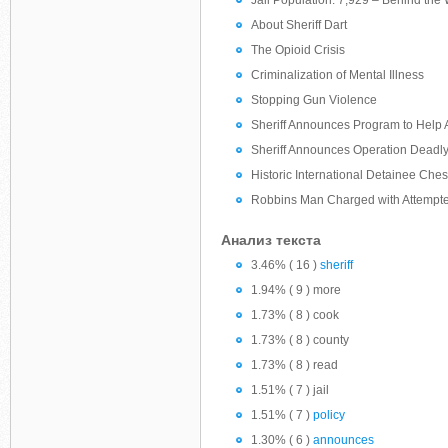
Jail Population: 7,929 – Behind the
About Sheriff Dart
The Opioid Crisis
Criminalization of Mental Illness
Stopping Gun Violence
Sheriff Announces Program to Help 
Sheriff Announces Operation Deadly
Historic International Detainee Ch
Robbins Man Charged with Attempte
Анализ текста
3.46% ( 16 )
sheriff
1.94% ( 9 ) more
1.73% ( 8 ) cook
1.73% ( 8 ) county
1.73% ( 8 ) read
1.51% ( 7 ) jail
1.51% ( 7 )
policy
1.30% ( 6 )
announces