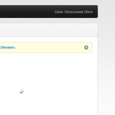
Связь
|
Регистрация
|
Вход
.
Обновить