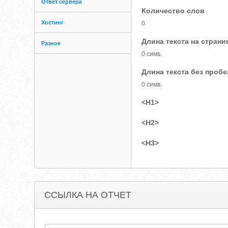
Ответ сервера
Количество слов
Хостинг
0
Длина текста на страни
Разное
0 симв.
Длина текста без проб
0 симв.
<H1>
<H2>
<H3>
ССЫЛКА НА ОТЧЕТ