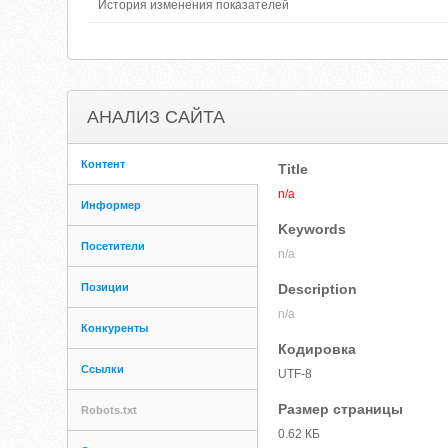
История изменения показателей
АНАЛИЗ САЙТА
Контент
Title
n/a
Информер
Keywords
Посетители
n/a
Позиции
Description
n/a
Конкуренты
Кодировка
Ссылки
UTF-8
Размер страницы
Robots.txt
0.62 КБ