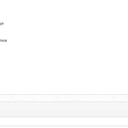
це
елов