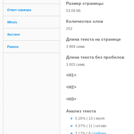
Размер страницы
Ответ сервера
53.09 КБ
Количество слов
Whois
252
Хостинг
Длина текста на странице
3 969 симв.
Разное
Длина текста без пробелов
3 603 симв.
<H1>
<H2>
<H3>
Анализ текста
5.16% ( 13 ) июля
4.37% ( 11 ) гатово
3.17% ( 8 )
района