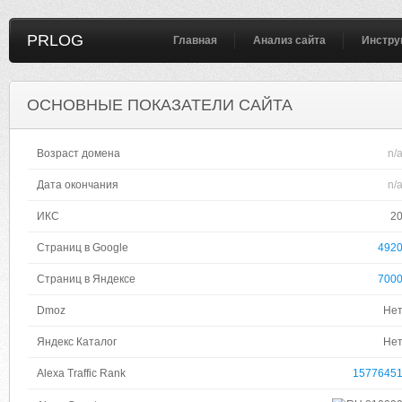
PRLOG
Главная
Анализ сайта
Инстру
ОСНОВНЫЕ ПОКАЗАТЕЛИ САЙТА
Возраст домена
n/
Дата окончания
n/
ИКС
2
Страниц в Google
492
Страниц в Яндексе
700
Dmoz
Не
Яндекс Каталог
Не
Alexa Traffic Rank
1577645