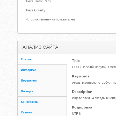
Alexa Traffic Rank
Alexa Country
История изменения показателей
АНАЛИЗ САЙТА
Контент
Title
ООО «Невский Форум» : Отел
Информер
Keywords
Посетители
отель, в центре, петербург, 
Позиции
Description
Ищете отель 4 звезды в цен
Конкуренты
Кодировка
Ссылки
UTF-8