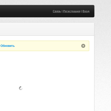
Связь
|
Регистрация
|
Вход
.
Обновить