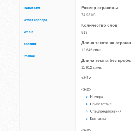
Размер страницы
Robots.txt
74.93 КБ
Ответ сервера
Количество слов
Whois
819
Длина текста на страни
Хостинг
12 646 симв.
Разное
Длина текста без проб
11 612 симв.
<H1>
<H2>
Номера
Приветствие
Спецпредложения
Контакты
<H3>