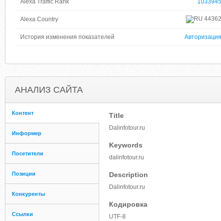
Alexa Traffic Rank
103394
4436
Alexa Country
История изменения показателей
Авторизаци
АНАЛИЗ САЙТА
Контент
Title
Dalinfotour.ru
Информер
Keywords
Посетители
dalinfotour.ru
Позиции
Description
Dalinfotour.ru
Конкуренты
Кодировка
Ссылки
UTF-8