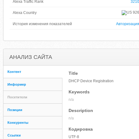
Alexa Traffic Rank
321
92
Alexa Country
История изменения показателей
Авторизаци
АНАЛИЗ САЙТА
Контент
Title
DHCP Device Registration
Информер
Keywords
Посетители
n/a
Позиции
Description
n/a
Конкуренты
Кодировка
Ссылки
UTF-8