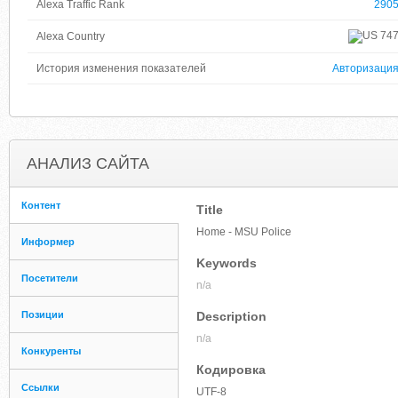
Alexa Traffic Rank
290
74
Alexa Country
История изменения показателей
Авторизаци
АНАЛИЗ САЙТА
Контент
Title
Home - MSU Police
Информер
Keywords
Посетители
n/a
Позиции
Description
n/a
Конкуренты
Кодировка
Ссылки
UTF-8