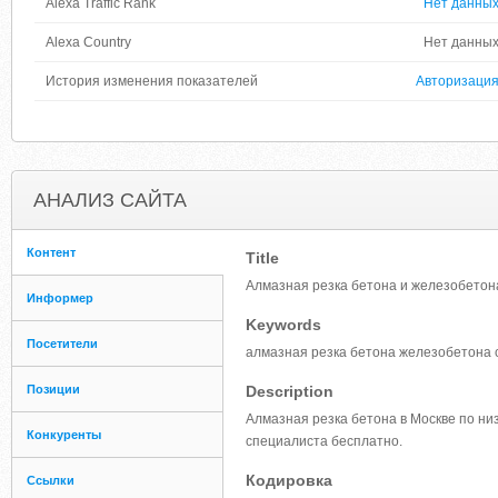
Alexa Traffic Rank
Нет данны
Alexa Country
Нет данны
История изменения показателей
Авторизаци
АНАЛИЗ САЙТА
Контент
Title
Алмазная резка бетона и железобетона
Информер
Keywords
Посетители
алмазная резка бетона железобетона 
Позиции
Description
Алмазная резка бетона в Москве по низ
Конкуренты
специалиста бесплатно.
Кодировка
Ссылки