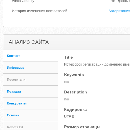
Alexa Country
Нет данны
История изменения показателей
Авторизаци
АНАЛИЗ САЙТА
Контент
Title
Истёк срок регистрации доменного имен
Информер
Keywords
Посетители
n/a
Позиции
Description
n/a
Конкуренты
Кодировка
Ссылки
UTF-8
Размер страницы
Robots.txt