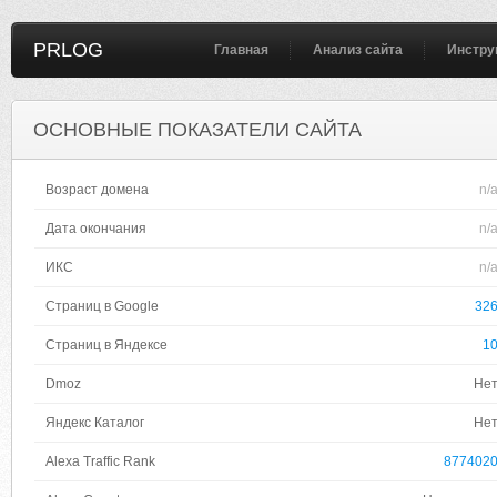
PRLOG
Главная
Анализ сайта
Инстру
ОСНОВНЫЕ ПОКАЗАТЕЛИ САЙТА
Возраст домена
n/
Дата окончания
n/
ИКС
n/
Страниц в Google
32
Страниц в Яндексе
1
Dmoz
Не
Яндекс Каталог
Не
Alexa Traffic Rank
877402