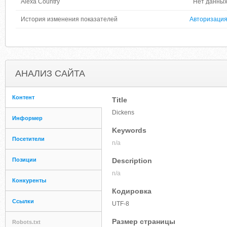
Alexa Country
Нет данны
История изменения показателей
Авторизаци
АНАЛИЗ САЙТА
Контент
Title
Dickens
Информер
Keywords
Посетители
n/a
Позиции
Description
n/a
Конкуренты
Кодировка
Ссылки
UTF-8
Размер страницы
Robots.txt