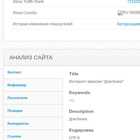
Alexa Traffic Rank
71525
5868
Alexa Country
История изменения показателей
Авторизаци
АНАЛИЗ САЙТА
Контент
Title
Интернет-магазин "Дом Книги"
Информер
Keywords
Посетители
n/a
Позиции
Description
Дом Книги
Конкуренты
Кодировка
Ссылки
UTF-8