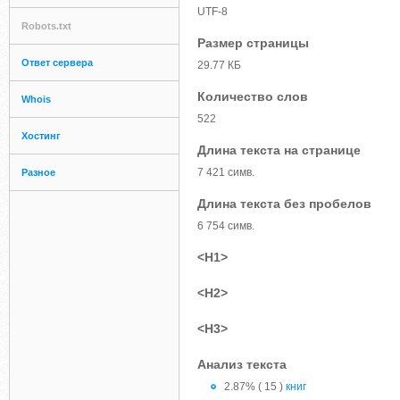
UTF-8
Robots.txt
Размер страницы
Ответ сервера
29.77 КБ
Количество слов
Whois
522
Хостинг
Длина текста на странице
7 421 симв.
Разное
Длина текста без пробелов
6 754 симв.
<H1>
<H2>
<H3>
Анализ текста
2.87% ( 15 )
книг