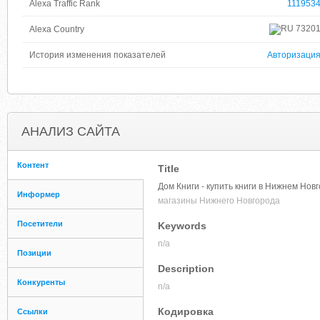
Alexa Traffic Rank
111953
7320
Alexa Country
История изменения показателей
Авторизаци
АНАЛИЗ САЙТА
Контент
Title
Дом Книги - купить книги в Нижнем Новг
Информер
магазины Нижнего Новгорода
Посетители
Keywords
n/a
Позиции
Description
Конкуренты
n/a
Кодировка
Ссылки