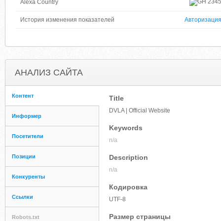
234
Alexa Country
История изменения показателей
Авторизаци
АНАЛИЗ САЙТА
Контент
Title
DVLA | Official Website
Информер
Keywords
Посетители
n/a
Позиции
Description
n/a
Конкуренты
Кодировка
Ссылки
UTF-8
Размер страницы
Robots.txt