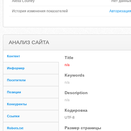
Alexa Country
Нет данны
История изменения показателей
Авторизаци
АНАЛИЗ САЙТА
Контент
Title
n/a
Информер
Keywords
Посетители
n/a
Позиции
Description
n/a
Конкуренты
Кодировка
Ссылки
UTF-8
Размер страницы
Robots.txt