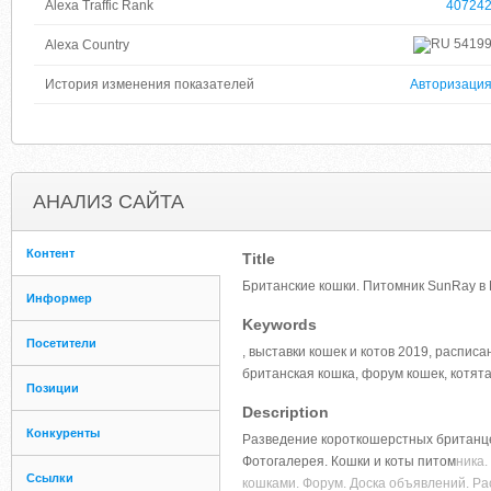
Alexa Traffic Rank
40724
5419
Alexa Country
История изменения показателей
Авторизаци
АНАЛИЗ САЙТА
Контент
Title
Британские кошки. Питомник SunRay в 
Информер
Keywords
Посетители
, выставки кошек и котов 2019, расписа
британская кошка, форум кошек, котят
Позиции
Description
Конкуренты
Разведение короткошерстных британцев
Фотогалерея. Кошки и коты питом
ника.
Ссылки
кошками. Форум. Доска объявлений. Ра