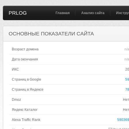
PRLOG
Главная
Анализ сайта
Инстру
ОСНОВНЫЕ ПОКАЗАТЕЛИ САЙТА
Возраст домена
n/
Дата окончания
n/
ИКС
2
Страниц в Google
5
Страниц в Яндексе
7
Dmoz
Не
Яндекс Каталог
Не
Alexa Traffic Rank
59036