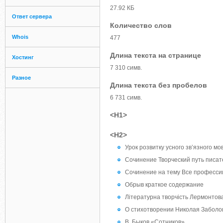
27.92 КБ
Ответ сервера
Количество слов
Whois
477
Длина текста на странице
Хостинг
7 310 симв.
Разное
Длина текста без пробелов
6 731 симв.
<H1>
<H2>
Урок розвитку усного зв’язного мо
Сочинение Творческий путь писа
Сочинение на тему Все професс
Обрыв краткое содержание
Літературна творчість Лермонтова
О стихотворении Николая Заболо
В. Быков «Сотников»