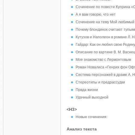
Сочинение по повести Куприна «
А я вам говорю, что нет
Сочинение на тему Мой любимый
Почему блондинок считают тупым
Кутузов и Наполеон в романе Л. Н
Гайдар: Как он любил свою Родин
Описание по картине В. М. Васне
Мое знакомство с Лермонтовым
Роман Новалиса «Генрих фон Офт
Система персонажей в драме А. Н
Стереотипы и предрассудки
Првда жизни
Удачный выходной
<H3>
Новые сочинения:
Анализ текста