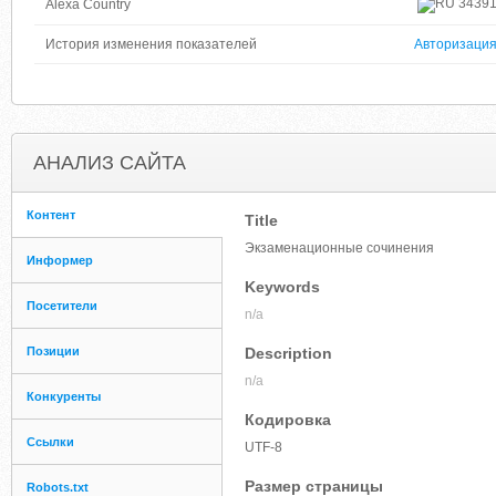
3439
Alexa Country
История изменения показателей
Авторизаци
АНАЛИЗ САЙТА
Контент
Title
Экзаменационные сочинения
Информер
Keywords
Посетители
n/a
Позиции
Description
n/a
Конкуренты
Кодировка
Ссылки
UTF-8
Размер страницы
Robots.txt