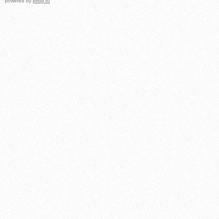
powered by
prlog.ru