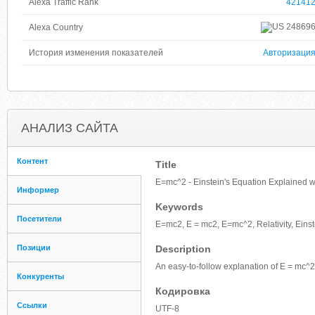
Alexa Traffic Rank
42141
24869
Alexa Country
История изменения показателей
Авторизаци
АНАЛИЗ САЙТА
Контент
Title
E=mc^2 - Einstein's Equation Explained 
Информер
Keywords
Посетители
E=mc2, E = mc2, E=mc^2, Relativity, Einstei
Позиции
Description
An easy-to-follow explanation of E = mc^
Конкуренты
Кодировка
Ссылки
UTF-8