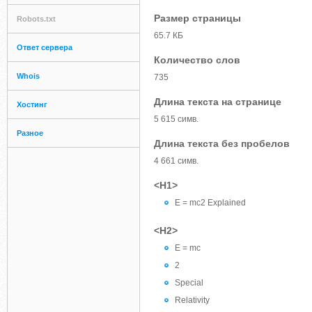
Размер страницы
Robots.txt
65.7 КБ
Ответ сервера
Количество слов
Whois
735
Длина текста на странице
Хостинг
5 615 симв.
Разное
Длина текста без пробелов
4 661 симв.
<H1>
E = mc2 Explained
<H2>
E = mc
2
Special
Relativity