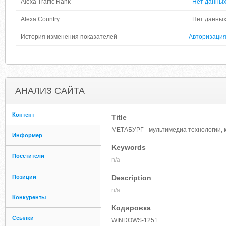
Alexa Traffic Rank
Нет данны
Alexa Country
Нет данны
История изменения показателей
Авторизаци
АНАЛИЗ САЙТА
Контент
Title
МЕТАБУРГ - мультимедиа технологии, 
Информер
Keywords
Посетители
n/a
Позиции
Description
n/a
Конкуренты
Кодировка
Ссылки
WINDOWS-1251