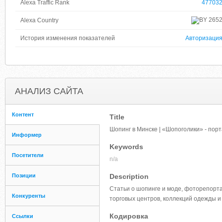
Alexa Traffic Rank
47703
265
Alexa Country
История изменения показателей
Авторизаци
АНАЛИЗ САЙТА
Контент
Title
Шопинг в Минске | «Шопоголики» - по
Информер
Keywords
Посетители
n/a
Позиции
Description
Статьи о шопинге и моде, фоторепорта
Конкуренты
торговых центров, коллекций одежды и
Кодировка
Ссылки