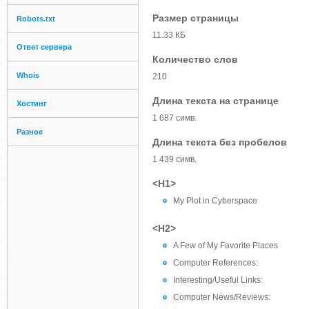
Размер страницы
Robots.txt
11.33 КБ
Ответ сервера
Количество слов
Whois
210
Длина текста на странице
Хостинг
1 687 симв.
Разное
Длина текста без пробелов
1 439 симв.
<H1>
My Plot in Cyberspace
<H2>
A Few of My Favorite Places
Computer References:
Interesting/Useful Links:
Computer News/Reviews: