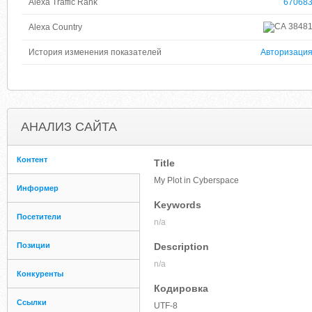
Alexa Traffic Rank
67068
3848
Alexa Country
История изменения показателей
Авторизаци
АНАЛИЗ САЙТА
Контент
Title
My Plot in Cyberspace
Информер
Keywords
Посетители
n/a
Позиции
Description
n/a
Конкуренты
Кодировка
Ссылки
UTF-8