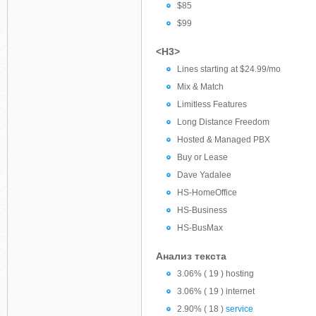
$85
$99
<H3>
Lines starting at $24.99/mo
Mix & Match
Limitless Features
Long Distance Freedom
Hosted & Managed PBX
Buy or Lease
Dave Yadalee
HS-HomeOffice
HS-Business
HS-BusMax
Анализ текста
3.06% ( 19 ) hosting
3.06% ( 19 ) internet
2.90% ( 18 )
service