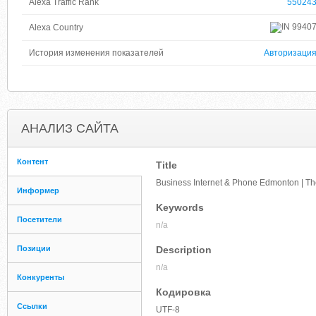
Alexa Traffic Rank
55024
9940
Alexa Country
История изменения показателей
Авторизаци
АНАЛИЗ САЙТА
Контент
Title
Business Internet & Phone Edmonton | The
Информер
Keywords
Посетители
n/a
Позиции
Description
n/a
Конкуренты
Кодировка
Ссылки
UTF-8