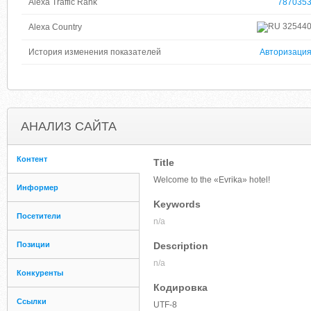
Alexa Traffic Rank
787035
32544
Alexa Country
История изменения показателей
Авторизаци
АНАЛИЗ САЙТА
Контент
Title
Welcome to the «Evrika» hotel!
Информер
Keywords
Посетители
n/a
Позиции
Description
n/a
Конкуренты
Кодировка
Ссылки
UTF-8