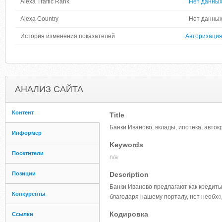
Alexa Traffic Rank
Нет данны
Alexa Country
Нет данны
История изменения показателей
Авторизаци
АНАЛИЗ САЙТА
Контент
Title
Банки Иваново, вклады, ипотека, автокр
Информер
Keywords
Посетители
n/a
Позиции
Description
Банки Иваново предлагают как кредиты
Конкуренты
благодаря нашему порталу, нет необх
о
Кодировка
Ссылки