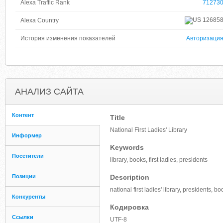
Alexa Traffic Rank
71273
12685
Alexa Country
История изменения показателей
Авторизаци
АНАЛИЗ САЙТА
Контент
Title
National First Ladies' Library
Информер
Keywords
Посетители
library, books, first ladies, presidents
Позиции
Description
national first ladies' library, presidents, b
Конкуренты
Кодировка
Ссылки
UTF-8