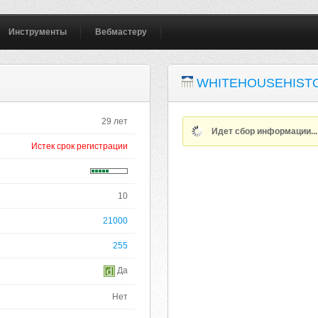
Инструменты
Вебмастеру
WHITEHOUSEHIST
29 лет
Идет сбор информации..
Истек срок регистрации
10
21000
255
Да
Нет