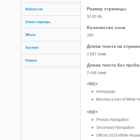
Размер страницы
Robots.txt
52.85 КБ
Ответ сервера
Количество слов
Whois
390
Длина текста на страни
Хостинг
2 897 симв.
Разное
Длина текста без проб
2 446 симв.
<H1>
Homepage
Become a part of White H
<H2>
Primary Navigation
Secondary Navigation
Official 2019 White Hous