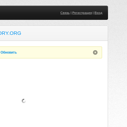
Связь
|
Регистрация
|
Вход
ORY.ORG
.
Обновить