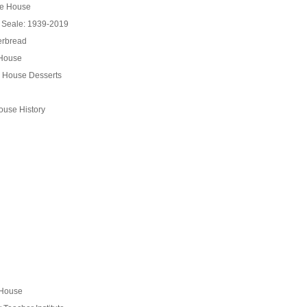
te House
 Seale: 1939-2019
erbread
 House
e House Desserts
ouse History
 House