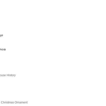
це
елов
ouse History
e Christmas Ornament