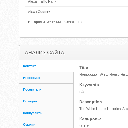
Alexa Traffic Rank
Alexa Country
История изменения показателей
АНАЛИЗ САЙТА
Контент
Title
Homepage - White House Histor
Информер
Keywords
Посетители
n/a
Позиции
Description
The White House Historical Asso
Конкуренты
Кодировка
Ссылки
UTF-8