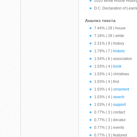
2020 White House History 
D.C. Declaration of Learn
Анализ текста
7.44% ( 29 ) house
7.18% ( 28 ) white
2.31% ( 9 ) history
1.79% ( 7 )
historic
1.54% ( 6 ) association
1.03% ( 4 )
book
1.03% ( 4 ) christmas
1.03% ( 4 ) first
1.03% ( 4 )
ornament
1.03% ( 4 )
search
1.03% ( 4 )
support
0.77% ( 3 ) contact
0.77% ( 3 ) decatur
0.77% ( 3 ) events
0.77% ( 3 ) featured