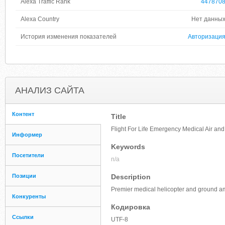
Alexa Traffic Rank
447870
Alexa Country
Нет данны
История изменения показателей
Авторизаци
АНАЛИЗ САЙТА
Контент
Title
Flight For Life Emergency Medical Air an
Информер
Keywords
Посетители
n/a
Позиции
Description
Premier medical helicopter and ground am
Конкуренты
Кодировка
Ссылки
UTF-8