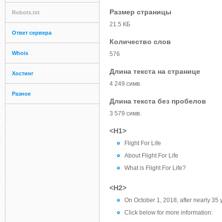
Размер страницы
Robots.txt
21.5 КБ
Ответ сервера
Количество слов
Whois
576
Длина текста на странице
Хостинг
4 249 симв.
Разное
Длина текста без пробелов
3 579 симв.
<H1>
Flight For Life
About Flight For Life
What is Flight For Life?
<H2>
On October 1, 2018, after nearly 35 y
Click below for more information: