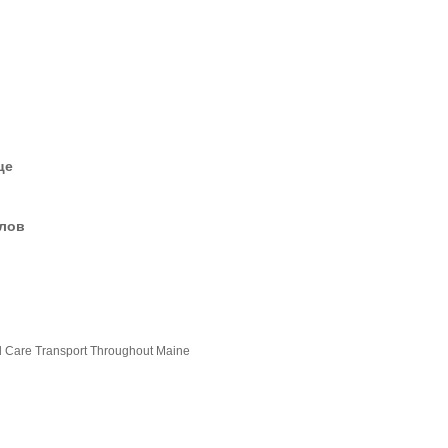
це
елов
cal Care Transport Throughout Maine