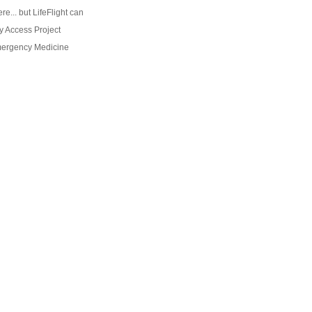
re... but LifeFlight can
 Access Project
mergency Medicine