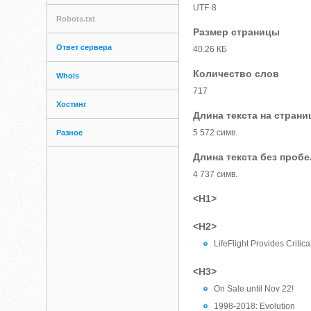
UTF-8
Robots.txt
Размер страницы
Ответ сервера
40.26 КБ
Количество слов
Whois
717
Хостинг
Длина текста на страни
5 572 симв.
Разное
Длина текста без проб
4 737 симв.
<H1>
<H2>
LifeFlight Provides Criti
<H3>
On Sale until Nov 22!
1998-2018: Evolution