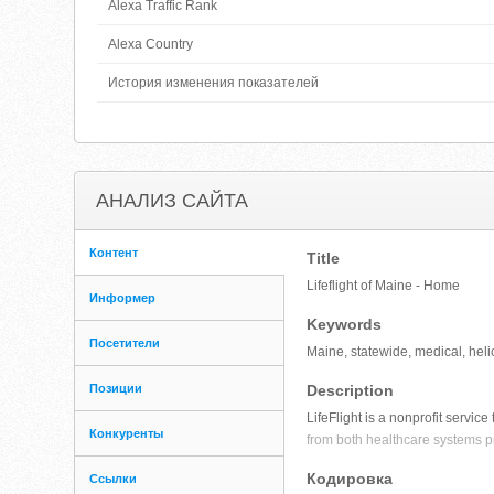
Alexa Traffic Rank
Alexa Country
История изменения показателей
АНАЛИЗ САЙТА
Контент
Title
Lifeflight of Maine - Home
Информер
Keywords
Посетители
Maine, statewide, medical, helic
Позиции
Description
LifeFlight is a nonprofit servi
Конкуренты
from both healthcare systems p
Кодировка
Ссылки