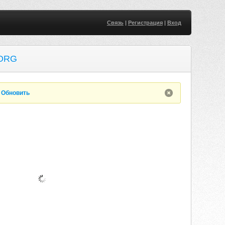
Связь
|
Регистрация
|
Вход
.ORG
.
Обновить