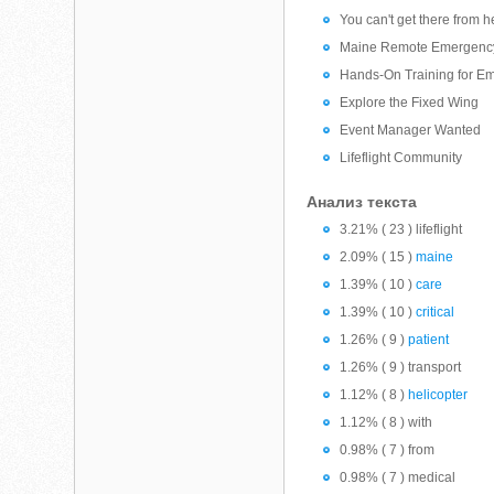
You can't get there from he
Maine Remote Emergency
Hands-On Training for E
Explore the Fixed Wing
Event Manager Wanted
Lifeflight Community
Анализ текста
3.21% ( 23 ) lifeflight
2.09% ( 15 )
maine
1.39% ( 10 )
care
1.39% ( 10 )
critical
1.26% ( 9 )
patient
1.26% ( 9 ) transport
1.12% ( 8 )
helicopter
1.12% ( 8 ) with
0.98% ( 7 ) from
0.98% ( 7 ) medical