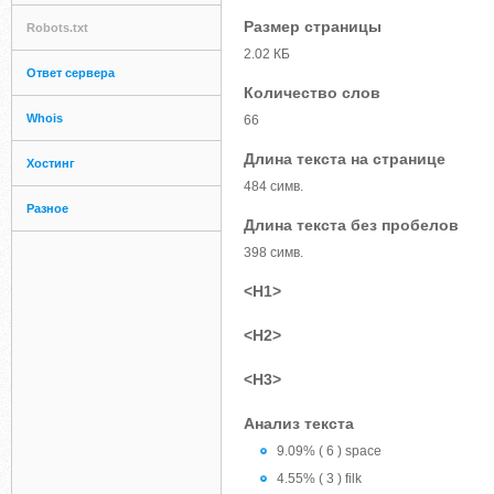
Размер страницы
Robots.txt
2.02 КБ
Ответ сервера
Количество слов
Whois
66
Длина текста на странице
Хостинг
484 симв.
Разное
Длина текста без пробелов
398 симв.
<H1>
<H2>
<H3>
Анализ текста
9.09% ( 6 ) space
4.55% ( 3 ) filk