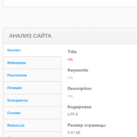
АНАЛИЗ САЙТА
Контент
Title
n/a
Информер
Keywords
Посетители
n/a
Позиции
Description
n/a
Конкуренты
Кодировка
Ссылки
UTF-8
Размер страницы
Robots.txt
0.47 КБ