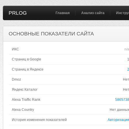
PRLOG
Главная
Анализ сайта
Инстру
ОСНОВНЫЕ ПОКАЗАТЕЛИ САЙТА
ИКС
n/
Страниц в Google
Страниц в Яндексе
Dmoz
Не
Яндекс Каталог
Не
Alexa Traffic Rank
586573
Alexa Country
Нет данны
История изменения показателей
Авторизаци