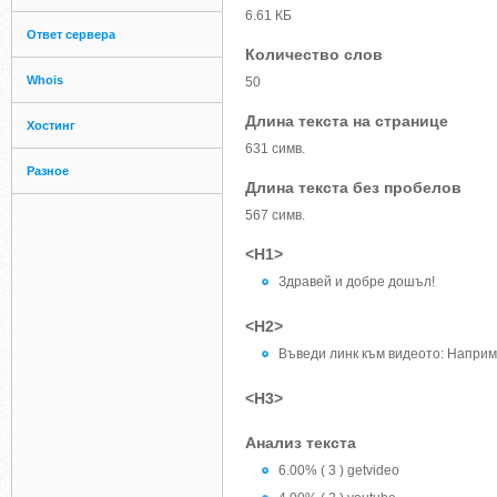
6.61 КБ
Ответ сервера
Количество слов
Whois
50
Длина текста на странице
Хостинг
631 симв.
Разное
Длина текста без пробелов
567 симв.
<H1>
Здравей и добре дошъл!
<H2>
Въведи линк към видеото: Напри
<H3>
Анализ текста
6.00% ( 3 ) getvideo