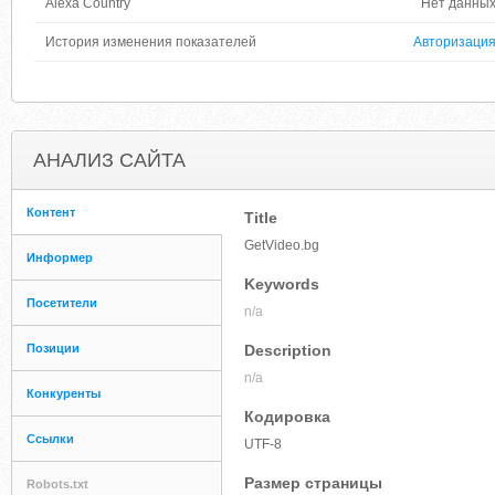
Alexa Country
Нет данны
История изменения показателей
Авторизаци
АНАЛИЗ САЙТА
Контент
Title
GetVideo.bg
Информер
Keywords
Посетители
n/a
Позиции
Description
n/a
Конкуренты
Кодировка
Ссылки
UTF-8
Размер страницы
Robots.txt