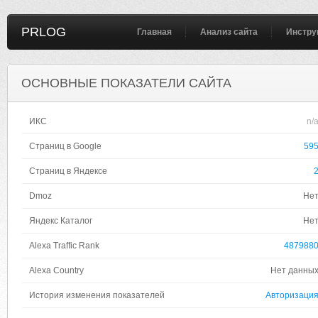
PRLOG
Главная
Анализ сайта
Инстру
ОСНОВНЫЕ ПОКАЗАТЕЛИ САЙТА
ИКС
n/
Страниц в Google
59
Страниц в Яндексе
Dmoz
Не
Яндекс Каталог
Не
Alexa Traffic Rank
487988
Alexa Country
Нет данны
История изменения показателей
Авторизаци