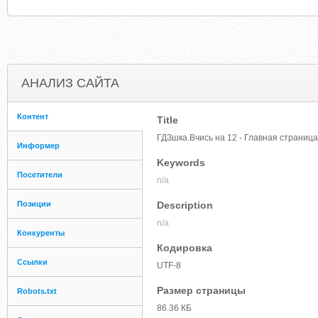
АНАЛИЗ САЙТА
Контент
Title
ГДЗшка.Вчись на 12 - Главная страница
Информер
Keywords
Посетители
n/a
Позиции
Description
n/a
Конкуренты
Кодировка
Ссылки
UTF-8
Размер страницы
Robots.txt
86.36 КБ