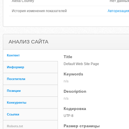
Alexa Country
Нет данны
История изменения показателей
Авторизаци
АНАЛИЗ САЙТА
Контент
Title
Default Web Site Page
Информер
Keywords
Посетители
n/a
Позиции
Description
n/a
Конкуренты
Кодировка
Ссылки
UTF-8
Размер страницы
Robots.txt