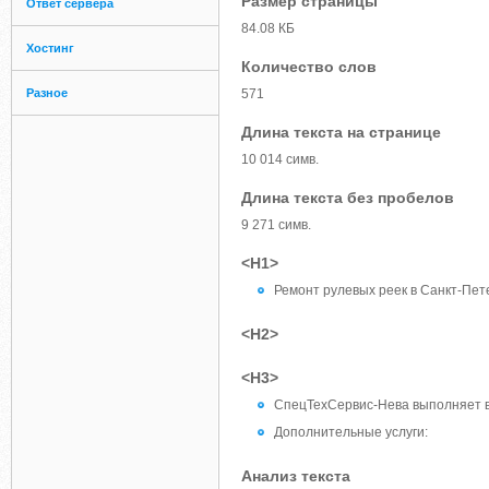
Размер страницы
Ответ сервера
84.08 КБ
Хостинг
Количество слов
Разное
571
Длина текста на странице
10 014 симв.
Длина текста без пробелов
9 271 симв.
<H1>
Ремонт рулевых реек в Санкт-Пе
<H2>
<H3>
СпецТехCервис-Нева выполняет в
Дополнительные услуги:
Анализ текста