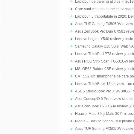
Laptopuri de gaming atipice în 2019:
Care sunt cele mai bune televizoare 
Laptopuri ultraportabile în 2020: D
Asus TUF Gaming FX505DV review ș
Asus ZenBook Pro Duo UX581 review ș
Lenovo Legion Y540 review și teste (
Samsung Galaxy S10 5G și Watch Act
Lenovo ThinkPad P73 review și test
Asus ROG Strix Scar III G531GW revi
MSI GE65 Raider 9SE review și test
CAT S52: un smartphone pe care poți s
Lenovo ThinkBook 13s review – un u
ASUS StudioBook Pro X W730G5T rev
Acer ConceptD 5 Pro review și test
Asus ZenBook 15 UX534 review (U
Huawei Mate 30 și Mate 30 Pro: poze ș
Nvidia – Back to School, și o privire a
Asus TUF Gaming FX505DV review ș