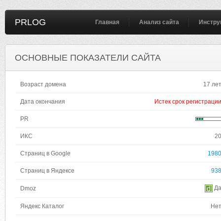
PRLOG
Главная
Анализ сайта
Инстру
ОСНОВНЫЕ ПОКАЗАТЕЛИ САЙТА
Возраст домена
17 ле
Дата окончания
Истек срок регистраци
PR
ИКС
2
Страниц в Google
198
Страниц в Яндексе
93
Д
Dmoz
Яндекс Каталог
Не