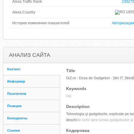
Alexa Traffic Rank
23027
195
Alexa Country
История изменения показателей
Авторизаци
АНАЛИЗ САЙТА
Контент
Title
GiZ.ro - Doza de Gadgeturi - Știri IT, Știin
Информер
Keywords
Посетители
n/a
Позиции
Description
Tehnologia şi gadgeturile, explicate pe larg, 
Конкуренты
deschi
de ochii spre lumea gadgeturilor şi
Кодировка
Ссылки