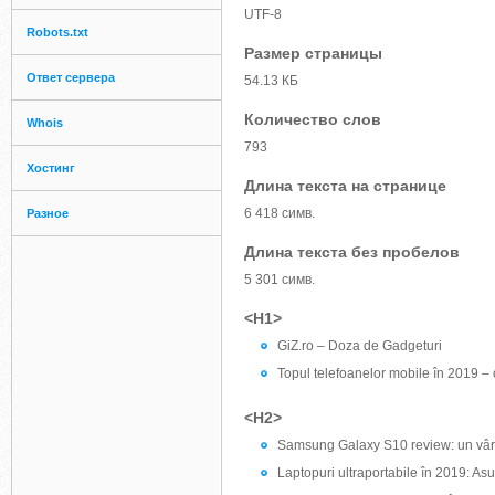
UTF-8
Robots.txt
Размер страницы
Ответ сервера
54.13 КБ
Количество слов
Whois
793
Хостинг
Длина текста на странице
6 418 симв.
Разное
Длина текста без пробелов
5 301 симв.
<H1>
GiZ.ro – Doza de Gadgeturi
Topul telefoanelor mobile în 2019 – c
<H2>
Samsung Galaxy S10 review: un vârf
Laptopuri ultraportabile în 2019: A