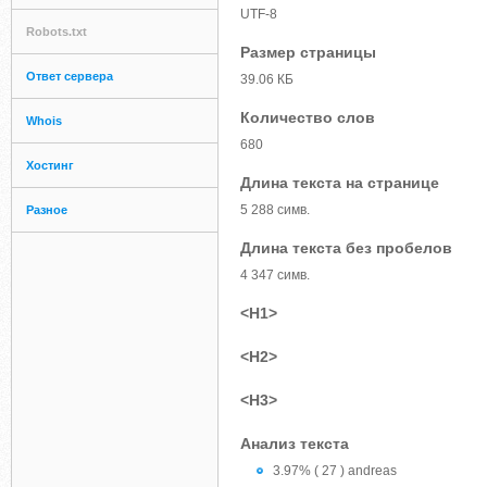
UTF-8
Robots.txt
Размер страницы
Ответ сервера
39.06 КБ
Количество слов
Whois
680
Хостинг
Длина текста на странице
5 288 симв.
Разное
Длина текста без пробелов
4 347 симв.
<H1>
<H2>
<H3>
Анализ текста
3.97% ( 27 ) andreas