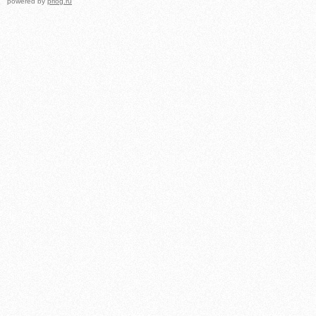
powered by
prlog.ru