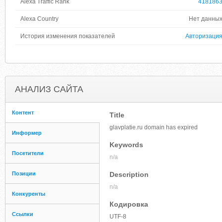
Alexa Traffic Rank
418186
Alexa Country
Нет данны
История изменения показателей
Авторизаци
АНАЛИЗ САЙТА
Контент
Title
glavplatie.ru domain has expired
Информер
Keywords
Посетители
n/a
Позиции
Description
n/a
Конкуренты
Кодировка
Ссылки
UTF-8