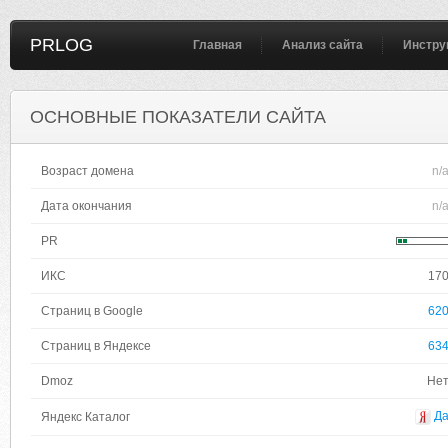
PRLOG
Главная
Анализ сайта
Инстру
ОСНОВНЫЕ ПОКАЗАТЕЛИ САЙТА
Возраст домена
n/
Дата окончания
n/
PR
ИКС
17
Страниц в Google
62
Страниц в Яндексе
63
Dmoz
Не
Д
Яндекс Каталог