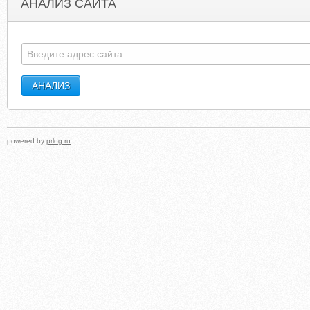
АНАЛИЗ САЙТА
AGINIXYALOO.RU
ANIMALHOSPITALS-US
powered by
prlog.ru