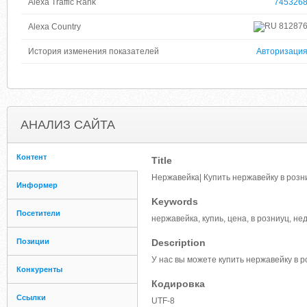
Alexa Traffic Rank
745326
81287
Alexa Country
История изменения показателей
Авторизаци
АНАЛИЗ САЙТА
Контент
Title
Нержавейка| Купить нержавейку в розн
Информер
Keywords
Посетители
нержавейка, купиь, цена, в розниуц, н
Позиции
Description
У нас вы можете купить нержавейку в р
Конкуренты
Кодировка
Ссылки
UTF-8