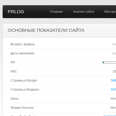
PRLOG
Главная
Анализ сайта
Инстру
ОСНОВНЫЕ ПОКАЗАТЕЛИ САЙТА
Возраст домена
n/
Дата окончания
n/
PR
ИКС
2
Страниц в Google
56
Страниц в Яндексе
56
Dmoz
Не
Яндекс Каталог
Не