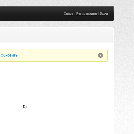
Связь
|
Регистрация
|
Вход
.
Обновить