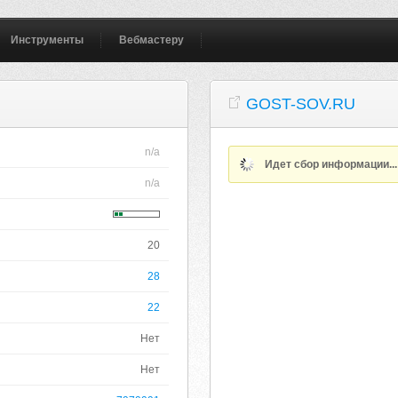
Инструменты
Вебмастеру
GOST-SOV.RU
n/a
Идет сбор информации..
n/a
20
28
22
Нет
Нет