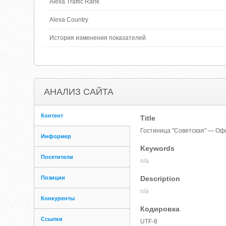
Alexa Traffic Rank
Alexa Country
История изменения показателей
АНАЛИЗ САЙТА
Контент
Title
Гостиница "Советская" — Оф
Информер
Keywords
Посетители
n/a
Позиции
Description
n/a
Конкуренты
Кодировка
Ссылки
UTF-8