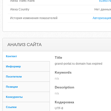
Alexa Traffic Rank
818607
Alexa Country
Нет данны
История изменения показателей
Авторизаци
АНАЛИЗ САЙТА
Контент
Title
grand-portal.ru domain has expired
Информер
Keywords
Посетители
n/a
Позиции
Description
n/a
Конкуренты
Кодировка
Ссылки
UTF-8