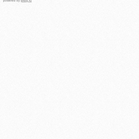
powered by
prlog.ru