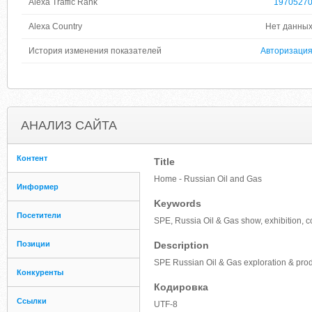
Alexa Traffic Rank
1970527
Alexa Country
Нет данны
История изменения показателей
Авторизаци
АНАЛИЗ САЙТА
Контент
Title
Home - Russian Oil and Gas
Информер
Keywords
Посетители
SPE, Russia Oil & Gas show, exhibition, 
Позиции
Description
SPE Russian Oil & Gas exploration & prod
Конкуренты
Кодировка
Ссылки
UTF-8