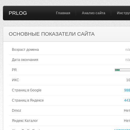
PRLOG
Главная
Анализ сайта
Инстру
ОСНОВНЫЕ ПОКАЗАТЕЛИ САЙТА
Возраст домена
n/
Дата окончания
n/
PR
ИКС
1
Страниц в Google
98
Страниц в Яндексе
44
Dmoz
Не
Яндекс Каталог
Не