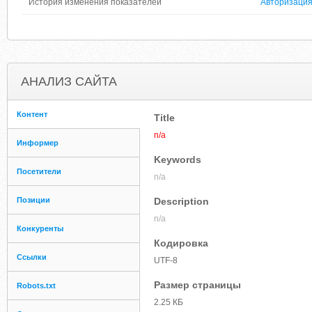
История изменения показателей
Авторизаци
АНАЛИЗ САЙТА
Контент
Title
n/a
Информер
Keywords
Посетители
n/a
Позиции
Description
n/a
Конкуренты
Кодировка
Ссылки
UTF-8
Размер страницы
Robots.txt
2.25 КБ