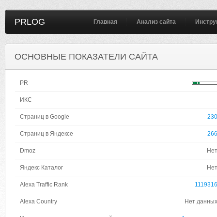
PRLOG
Главная
Анализ сайта
Инстру
ОСНОВНЫЕ ПОКАЗАТЕЛИ САЙТА
PR
ИКС
Страниц в Google
23
Страниц в Яндексе
26
Dmoz
Не
Яндекс Каталог
Не
Alexa Traffic Rank
111931
Alexa Country
Нет данны