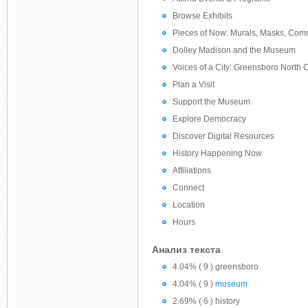
Browse Exhibits
Pieces of Now: Murals, Masks, Comm
Dolley Madison and the Museum
Voices of a City: Greensboro North 
Plan a Visit
Support the Museum
Explore Democracy
Discover Digital Resources
History Happening Now
Affiliations
Connect
Location
Hours
Анализ текста
4.04% ( 9 ) greensboro
4.04% ( 9 )
museum
2.69% ( 6 ) history