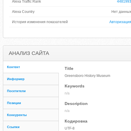
Alexa Traffic Rank
448199
Alexa Country
Нет данны
История изменения показателей
Авторизаци
АНАЛИЗ САЙТА
Контент
Title
Greensboro History Museum
Информер
Keywords
Посетители
n/a
Позиции
Description
n/a
Конкуренты
Кодировка
Ссылки
UTF-8