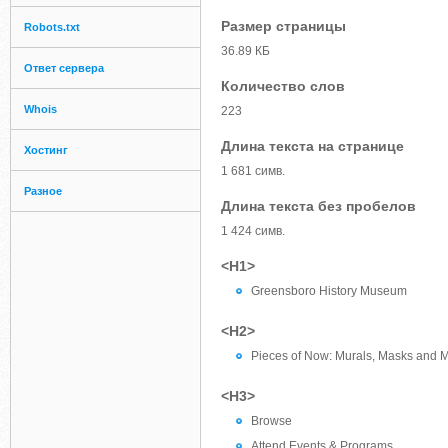
Размер страницы
Robots.txt
36.89 КБ
Ответ сервера
Количество слов
Whois
223
Длина текста на странице
Хостинг
1 681 симв.
Разное
Длина текста без пробелов
1 424 симв.
<H1>
Greensboro History Museum
<H2>
Pieces of Now: Murals, Masks and M
<H3>
Browse
Attend Events & Programs