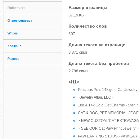
Размер страницы
Robots.txt
37.19 КБ
Ответ сервера
Количество слов
Whois
507
Длина текста на странице
Хостинг
3 371 симв.
Разное
Длина текста без пробелов
2 798 симв.
<H1>
Precious Pets 14k gold Cat Jewelry
~Jewelry Affair, LLC~
18k & 14k Gold Cat Charms - Sterlin
CAT & DOG, PET MEMORIAL JEWELRY!
~ NEW CUSTOM "CAT EXTRAVAGANZ
~ SEE OUR Cat Paw Print Jewelry ! 
PAW EARRING STUDS - PAW EARRI