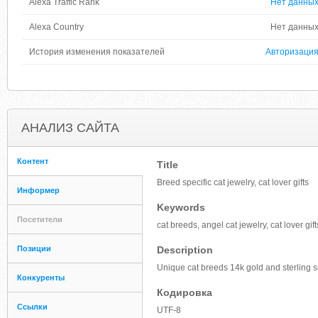
Alexa Traffic Rank
Нет данны
Alexa Country
Нет данны
История изменения показателей
Авторизаци
АНАЛИЗ САЙТА
Контент
Title
Breed specific cat jewelry, cat lover gifts
Информер
Keywords
Посетители
cat breeds, angel cat jewelry, cat lover gift
Позиции
Description
Unique cat breeds 14k gold and sterling si
Конкуренты
Кодировка
Ссылки
UTF-8