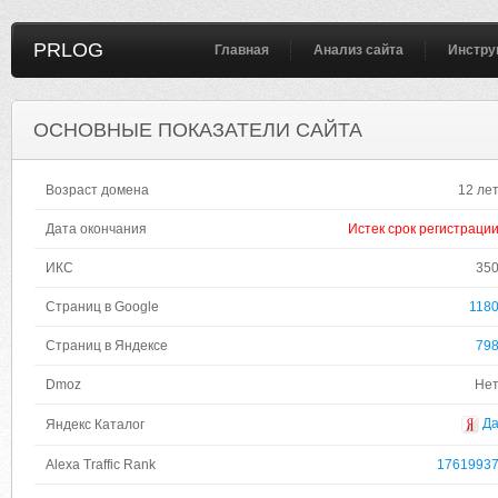
PRLOG
Главная
Анализ сайта
Инстру
ОСНОВНЫЕ ПОКАЗАТЕЛИ САЙТА
Возраст домена
12 ле
Дата окончания
Истек срок регистраци
ИКС
35
Страниц в Google
118
Страниц в Яндексе
79
Dmoz
Не
Д
Яндекс Каталог
Alexa Traffic Rank
1761993