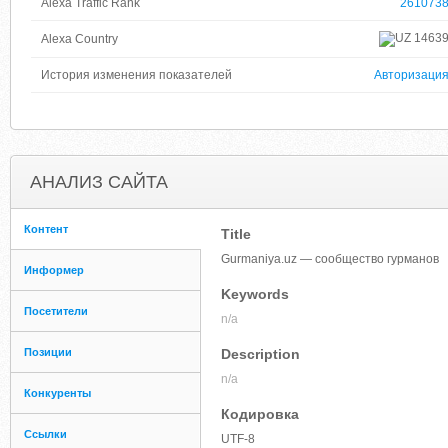
Alexa Traffic Rank
261073
1463
Alexa Country
История изменения показателей
Авторизаци
АНАЛИЗ САЙТА
Контент
Title
Gurmaniya.uz — сообщество гурманов
Информер
Keywords
Посетители
n/a
Позиции
Description
n/a
Конкуренты
Кодировка
Ссылки
UTF-8